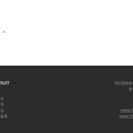
RUIT
개인정보보
찾
상
제도
절차
www.f
영입
www.fr
풀등록