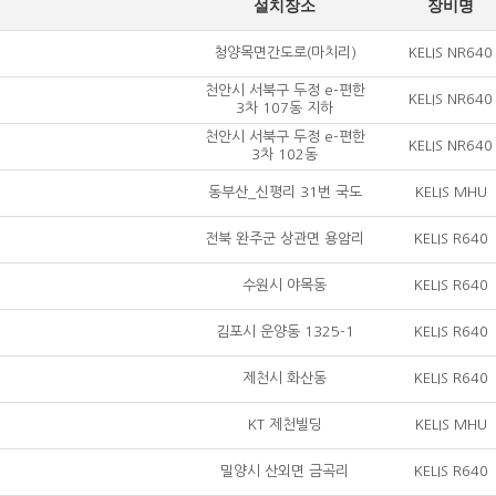
설치장소
장비명
청양목면간도로(마치리)
KELIS NR640
천안시 서북구 두정 e-편한
KELIS NR640
3차 107동 지하
천안시 서북구 두정 e-편한
KELIS NR640
3차 102동
동부산_신평리 31번 국도
KELIS MHU
전북 완주군 상관면 용암리
KELIS R640
수원시 야목동
KELIS R640
김포시 운양동 1325-1
KELIS R640
제천시 화산동
KELIS R640
KT 제천빌딩
KELIS MHU
밀양시 산외면 금곡리
KELIS R640