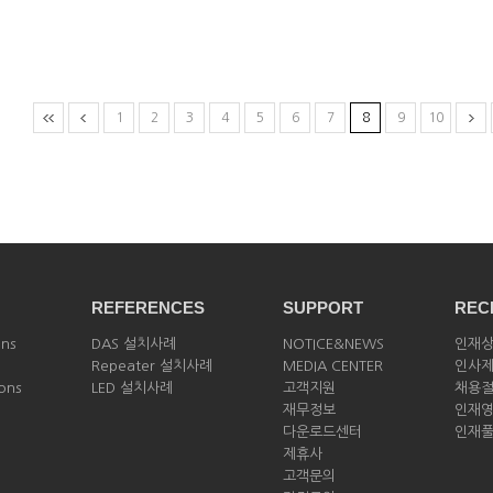
1
2
3
4
5
6
7
8
9
10
REFERENCES
SUPPORT
REC
ons
DAS 설치사례
NOTICE&NEWS
인재
Repeater 설치사례
MEDIA CENTER
인사
ions
LED 설치사례
고객지원
채용
재무정보
인재
다운로드센터
인재
제휴사
고객문의