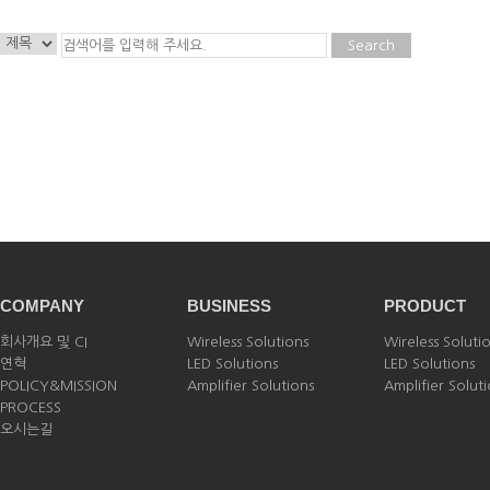
Search
COMPANY
BUSINESS
PRODUCT
회사개요 및 CI
Wireless Solutions
Wireless Soluti
연혁
LED Solutions
LED Solutions
POLICY&MISSION
Amplifier Solutions
Amplifier Solut
PROCESS
오시는길