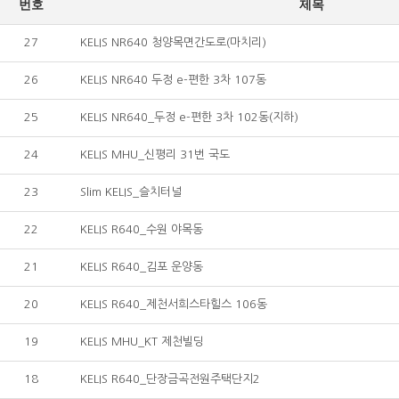
번호
제목
27
KELIS NR640 청양목면간도로(마치리)
26
KELIS NR640 두정 e-편한 3차 107동
25
KELIS NR640_두정 e-편한 3차 102동(지하)
24
KELIS MHU_신평리 31번 국도
23
Slim KELIS_슬치터널
22
KELIS R640_수원 야목동
21
KELIS R640_김포 운양동
20
KELIS R640_제천서희스타힐스 106동
19
KELIS MHU_KT 제천빌딩
18
KELIS R640_단장금곡전원주택단지2