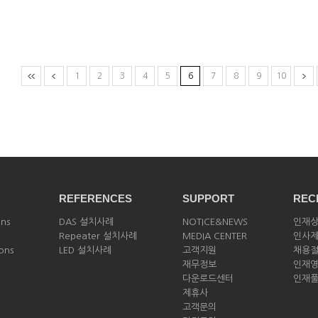
1
2
3
4
5
6
7
8
9
10
REFERENCES
SUPPORT
REC
ons
DAS 설치사례
NOTICE&NEWS
인재
Repeater 설치사례
MEDIA CENTER
인사
ions
LED 설치사례
고객지원
채용
재무정보
인재
다운로드센터
인재
제휴사
고객문의