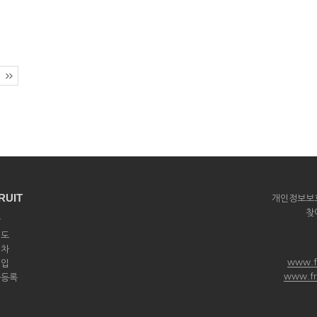
RUIT
개인정보보
찾
상
제도
절차
www.f
영입
www.fr
풀등록