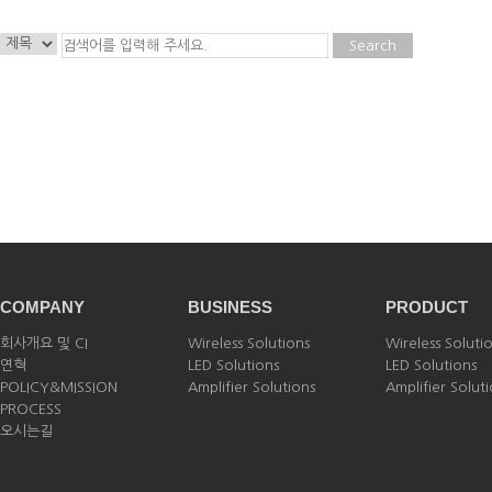
Search
COMPANY
BUSINESS
PRODUCT
회사개요 및 CI
Wireless Solutions
Wireless Soluti
연혁
LED Solutions
LED Solutions
POLICY&MISSION
Amplifier Solutions
Amplifier Solut
PROCESS
오시는길