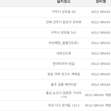
설치장소
장비명
구미시 상모동 69
KELIS NR640
전북 전주시 완산구 모악로
KELIS NR640
구미시 상모동 541
KELIS NR640
아산배방_음봉간도로1
KELIS NR640
내포신도로
KELIS NR640
한국타이어 뒷길
KELIS NR640
표준 과학 연구소 계측동
KELIS NR640
충주 금릉 쎄이타운
KELIS NR640
충남 논산시 양촌면 거사리
KELIS NR640 개
179
대전 서구 관저동 1423
KELIS NR640 개