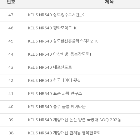
번호
제목
47
KELIS NR640 상모정수도서관_K
46
KELIS NR640 평화모악로_K
45
KELIS NR640 상모한신휴플러스지하2_K
44
KELIS NR640 아산배방_음봉간도로1
43
KELIS NR640 내포신도로
42
KELIS NR640 한국타이어 뒷길
41
KELIS NR640 표준 과학 연구소
40
KELIS NR640 충주 금릉 쎄이타운
39
KELIS NR640 개량개선 논산 양촌 국방대 BOQ 202동
38
KELIS NR640 개량개선 관저동 행복한교회